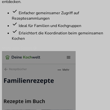
entdecken.
check
Einfacher gemeinsamer Zugriff auf
Rezeptesammlungen
check
Ideal für Familien und Kochgruppen
check
Erleichtert die Koordination beim gemeinsamen
Kochen
arrow_forward
Mehr zum Teilen