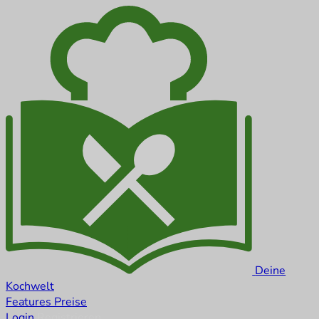
Deine
Koch
welt
Features
Preise
Login
Registrieren