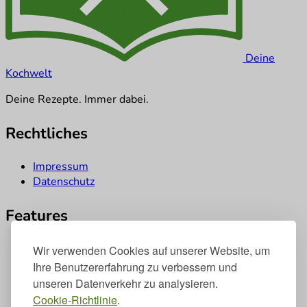
Deine
Koch
welt
Deine Rezepte. Immer dabei.
Rechtliches
Impressum
Datenschutz
Features
Rezepte digitaliseren
Wir verwenden Cookies auf unserer Website, um
Unser Kochmodus
Ihre Benutzererfahrung zu verbessern und
Rezeptbücher teilen
unseren Datenverkehr zu analysieren.
Rezepte organisieren
Cookie-Richtlinie
.